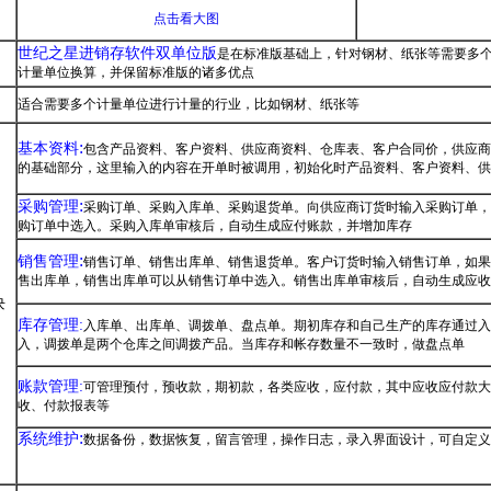
点击看大图
世纪之星进销存软件双单位版
是在标准版基础上，针对钢材、纸张等需要多
计量单位换算，并保留标准版的诸多优点
适合需要多个计量单位进行计量的行业，比如钢材、纸张等
:
基本资料
包含产品资料、客户资料、供应商资料、仓库表、客户合同价，供应商
的基础部分，这里输入的内容在开单时被调用，初始化时产品资料、客户资料、供应商
:
采购管理
采购订单、采购入库单、采购退货单。向供应商订货时输入采购订单，
购订单中选入。采购入库单审核后，自动生成应付账款，并增加库存
:
销售管理
销售订单、销售出库单、销售退货单。客户订货时输入销售订单，如果
售出库单，销售出库单可以从销售订单中选入。销售出库单审核后，自动生成应收
块
库存管理:
入库单、出库单、调拨单、盘点单。期初库存和自己生产的库存通过
入，调拨单是两个仓库之间调拨产品。当库存和帐存数量不一致时，做盘点单
账款管理:
可管理预付，预收款，期初款，各类应收，应付款，其中应收应付款大
收、付款报表等
:
系统维护
数据备份，数据恢复，留言管理，操作日志，录入界面设计，可自定义