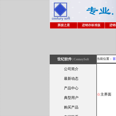
票据之星
进销存标准版
进销
当前位置：
首
世纪软件
| CenturySoft
公司简介
最新动态
产品中心
☆
主界面
典型用户
购买产品