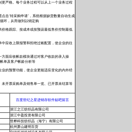
制更严格。每个业务过程可以从上一个业务过程
点击‘转采购申请’，系统根据缺货数量自动生成
循环，从而做到以销定购
供价格跟踪、按成本或按预设最低售价控制最低
单中应收上限报警和拒绝过账配置，使企业的往
一方面应收帐款模块通过对客户收款的录入操
帐单及客户帐龄分析等
企业的预警功能，使企业更能适应变化的内外经
、未开票采购单及销售单一览、已开票未结算等
百度世纪之星进销存软件贴吧留言
浙江之江纺织品有限公司
浙江中盈投资有限公司
世桦科技纺织品（海宁）有限公司
杭州萧山建明百货