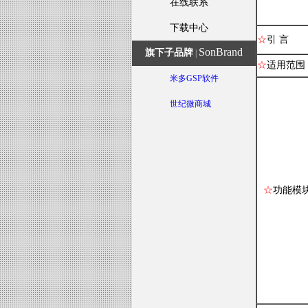
在线联系
下载中心
☆
引 言
SonBrand
旗下子品牌
|
☆
适用范围
米多GSP软件
世纪微商城
☆
功能模