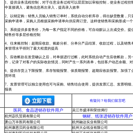
1、提供业务流程控制，对于任意业务过程可以层层加以审核控制，使业务过程控
中直接调入，避免信息再次录入，提高录入效率
2、以销定购：销售人员输入销售订单时，系统自动分析库存，得出缺货数量，只需
采购申请单，采购人员根据采购申请单向供应商订货。这样使销售和采购形成一个
3、系统提供多套售价，为每一客户指定不同的价格，可自动默认上次成交价。提
销售价等多层价格控制
4、往来账控制：超期应收款、账龄分析、分单分产品结算、收款过程，以及销售
来管理水平得到了最大程度的提高
5、应收帐款在发货确认之后，对单据进行过帐，此时系统自动产生应收帐款，另
作，记录了对客户的实际收款情况，同时产生一系列表单，包括客户动态余额、对
6、提供存货上下限报警、库存智能报警、保质期报警、超期应收款报警。加强了
营环境
7、发票管理可以独立使用也可与采购、销售结合使用，提供发票汇总、发票明细
报表
有疑问？给我们留言吧
医药、食品进销存软件用户
吴江市盛泽和荣丝绸行
杭州宓氏贸易有限公司
钢材、纸张进销存软件用户
萧山万丰医药有限公司
杭州融达实业有限公司
杭州康恩贝药业有限公司
杭州大众纸业有限公司