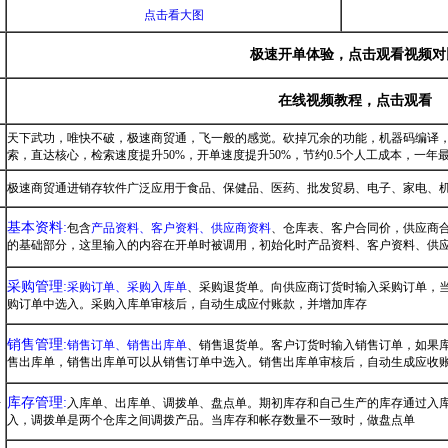
点击看大图
极速开单体验，点击观看视频对
在线视频教程，点击观看
天下武功，唯快不破，极速商贸通，飞一般的感觉。砍掉冗余的功能，机器码编译
索，直达核心，检索速度提升50%，开单速度提升50%，节约0.5个人工成本，一年最
极速商贸通进销存软件广泛应用于食品、保健品、医药、批发贸易、电子、家电、
基本资料:
包含
产品资料、客户资料、供应商资料
、仓库表、客户合同价，供应商
的基础部分，这里输入的内容在开单时被调用，初始化时产品资料、客户资料、供应商
采购管理:
采购订单、采购入库单
、采购退货单。向供应商订货时输入采购订单，
购订单中选入。采购入库单审核后，自动生成应付账款，并增加库存
销售管理:
销售订单、销售出库单
、销售退货单。客户订货时输入销售订单，如果
售出库单，销售出库单可以从销售订单中选入。销售出库单审核后，自动生成应收
块
库存管理:
入库单、出库单、调拨单、盘点单。期初库存和自己生产的库存通过入
入，调拨单是两个仓库之间调拨产品。当库存和帐存数量不一致时，做盘点单