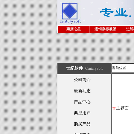
票据之星
进销存标准版
进销
当前位置：
世纪软件
| CenturySoft
公司简介
最新动态
产品中心
☆
主界面
典型用户
购买产品