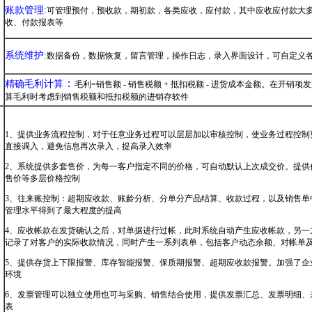
账款管理:
可管理预付，预收款，期初款，各类应收，应付款，其中应收应付款大
收、付款报表等
系统维护
:
数据备份，数据恢复，留言管理，操作日志，录入界面设计，可自定义
：
精确毛利计算
毛利=销售额 - 销售税额 + 抵扣税额 - 进货成本金额。在开
算毛利时考虑到销售税额和抵扣税额的进销存软件
1、提供业务流程控制，对于任意业务过程可以层层加以审核控制，使业务过程控制
直接调入，避免信息再次录入，提高录入效率
2、系统提供多套售价，为每一客户指定不同的价格，可自动默认上次成交价。提供
售价等多层价格控制
3、往来账控制：超期应收款、账龄分析、分单分产品结算、收款过程，以及销售单
管理水平得到了最大程度的提高
4、应收帐款在发货确认之后，对单据进行过帐，此时系统自动产生应收帐款，另一
记录了对客户的实际收款情况，同时产生一系列表单，包括客户动态余额、对帐单
5、提供存货上下限报警、库存智能报警、保质期报警、超期应收款报警。加强了企
环境
6、发票管理可以独立使用也可与采购、销售结合使用，提供发票汇总、发票明细、
表