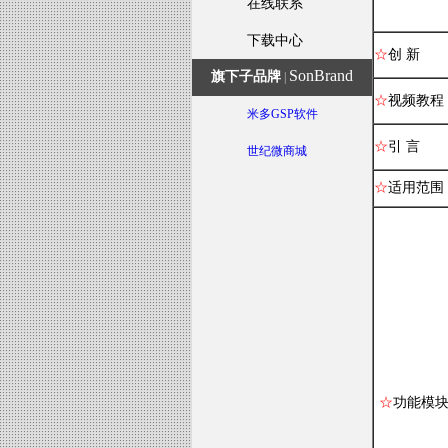
在线联系
下载中心
☆
创 新
SonBrand
旗下子品牌
|
☆
视频教程
米多GSP软件
☆
引 言
世纪微商城
☆
适用范围
☆
功能模