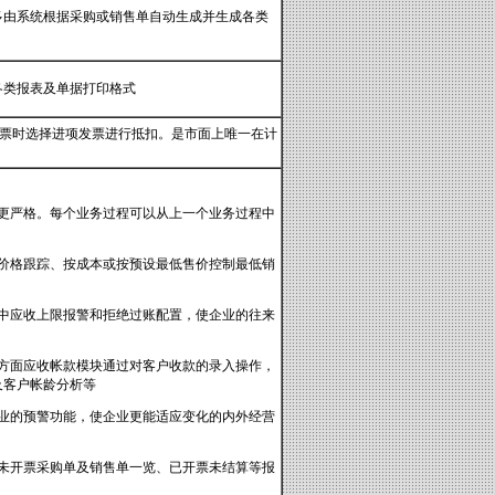
多由系统根据采购或销售单自动生成并生成各类
各类报表及单据打印格式
销项发票时选择进项发票进行抵扣。是市面上唯一在计
更严格。每个业务过程可以从上一个业务过程中
价格跟踪、按成本或按预设最低售价控制最低销
中应收上限报警和拒绝过账配置，使企业的往来
方面应收帐款模块通过对客户收款的录入操作，
及客户帐龄分析等
业的预警功能，使企业更能适应变化的内外经营
未开票采购单及销售单一览、已开票未结算等报