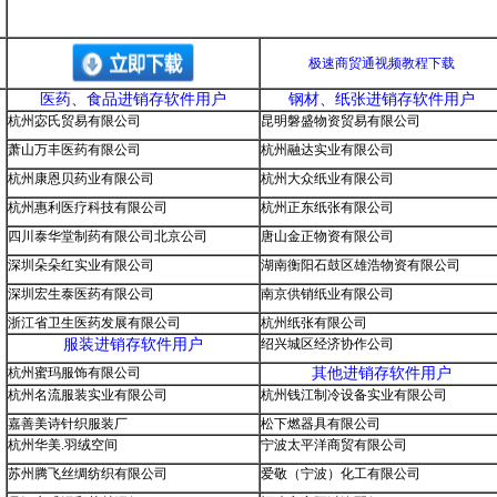
极速商贸通视频教程下载
医药、食品进销存软件用户
钢材、纸张进销存软件用户
杭州宓氏贸易有限公司
昆明磐盛物资贸易有限公司
萧山万丰医药有限公司
杭州融达实业有限公司
杭州康恩贝药业有限公司
杭州大众纸业有限公司
杭州惠利医疗科技有限公司
杭州正东纸张有限公司
四川泰华堂制药有限公司北京公司
唐山金正物资有限公司
深圳朵朵红实业有限公司
湖南衡阳石鼓区雄浩物资有限公司
深圳宏生泰医药有限公司
南京供销纸业有限公司
浙江省卫生医药发展有限公司
杭州纸张有限公司
服装进销存软件用户
绍兴城区经济协作公司
杭州蜜玛服饰有限公司
其他进销存软件用户
杭州名流服装实业有限公司
杭州钱江制冷设备实业有限公司
嘉善美诗针织服装厂
松下燃器具有限公司
杭州华美.羽绒空间
宁波太平洋商贸有限公司
苏州腾飞丝绸纺织有限公司
爱敬（宁波）化工有限公司