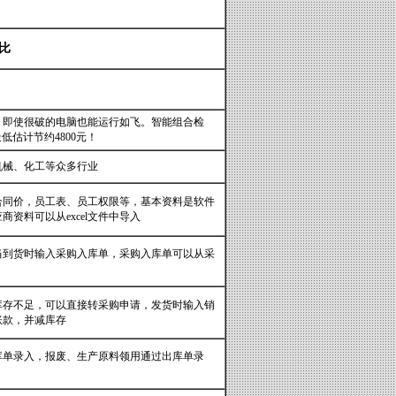
比
，即使很破的电脑也能运行如飞。智能组合检
低估计节约4800元！
机械、化工等众多行业
合同价，员工表、员工权限等，基本资料是软件
资料可以从excel文件中导入
当到货时输入采购入库单，采购入库单可以从采
库存不足，可以直接转采购申请，发货时输入销
账款，并减库存
库单录入，报废、生产原料领用通过出库单录